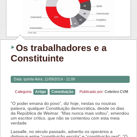
Os trabalhadores e a
Constituinte
Data:
quinta-feira, 11/09/2014 - 11:06
Categoria:
Artigo
,
Constituição
Publicado por:
Coletivo CVM
“O poder emana do povo”, diz hoje, nestas ou noutras
palavra, qualquer Constituição democrática, desde os dias
da República de Weimar. “Mas nunca mais voltou”, emendou
um escritor crítico, que não se contentou com esta meia
verdade.
Lassalle, no século passado, advertiu os operários a
distinguir entre “constituição escrita” e “constituição real”: “O