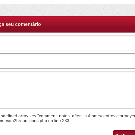
ça seu comentário
Undefined array key "comment_notes_after" in
/home/centrovictormeye
emes/m2br/functions.php
on line
233