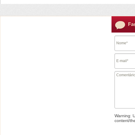
Fa
Warning
: 
content/th