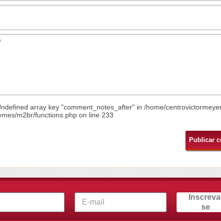
Undefined array key "comment_notes_after" in
/home/centrovictormeye
emes/m2br/functions.php
on line
233
Inscreva
se