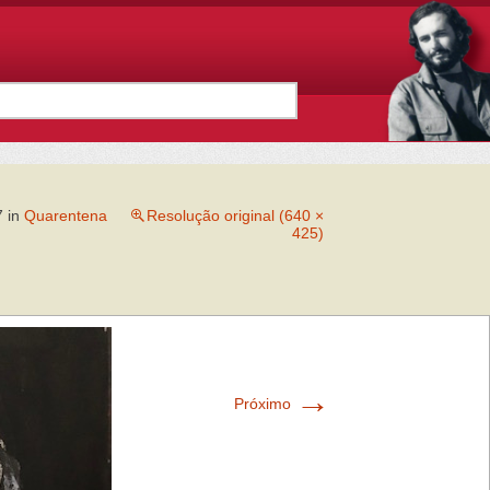
7
in
Quarentena
Resolução original (640 ×
425)
→
Próximo