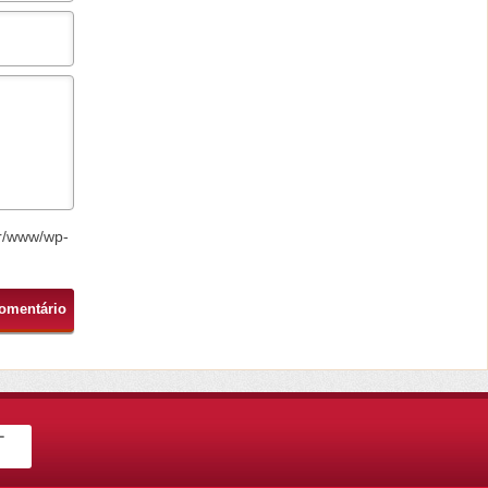
r/www/wp-
-