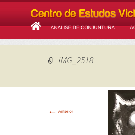
ANÁLISE DE CONJUNTURA
A
IMG_2518
←
Anterior