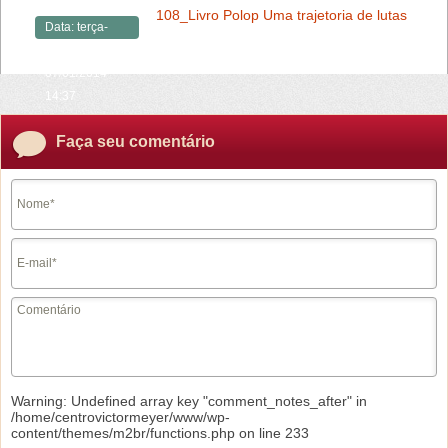
108_Livro Polop Uma trajetoria de lutas
Data:
terça-
feira,
07/01/2014 -
14:37
Faça seu comentário
Warning
: Undefined array key "comment_notes_after" in
/home/centrovictormeyer/www/wp-
content/themes/m2br/functions.php
on line
233