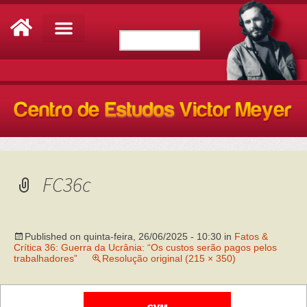
FC36c
Published on
quinta-feira, 26/06/2025 - 10:30
in
Fatos &
Crítica 36: Guerra da Ucrânia: “Os custos serão pagos pelos
trabalhadores”
Resolução original (215 × 350)