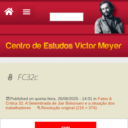
FC32c
Published on
quinta-feira, 26/06/2025 - 14:01
in
Fatos &
Crítica 32: A Setembrada de Jair Bolsonaro e a situação dos
trabalhadores
Resolução original (215 × 374)