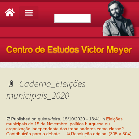
Caderno_Eleições
municipais_2020
Published on
quinta-feira, 15/10/2020 - 13:41
in
Eleições
municipais de 15 de Novembro: política burguesa ou
organização independente dos trabalhadores como classe?
Contribuição para o debate
Resolução original (305 × 504)