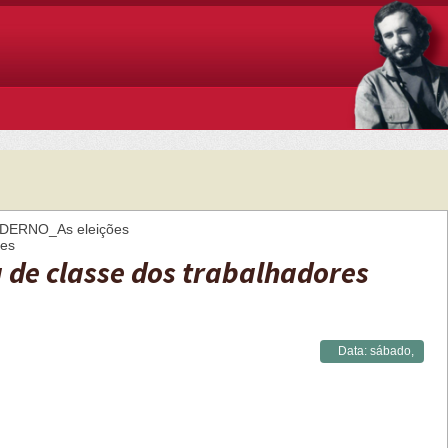
DERNO_As eleições
res
 de classe dos trabalhadores
Data:
sábado,
05/12/2020 -
12:57