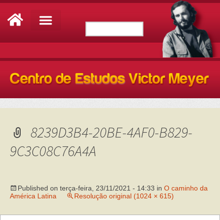
8239D3B4-20BE-4AF0-B829-
9C3C08C76A4A
Published on
terça-feira, 23/11/2021 - 14:33
in
O caminho da
América Latina
Resolução original (1024 × 615)