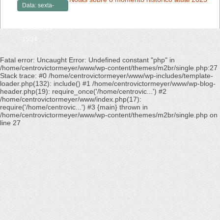
Data:
sexta-
feira,
25/04/2025 -
15:24
Fatal error
: Uncaught Error: Undefined constant "php" in
/home/centrovictormeyer/www/wp-content/themes/m2br/single.php:27
Stack trace: #0 /home/centrovictormeyer/www/wp-includes/template-
loader.php(132): include() #1 /home/centrovictormeyer/www/wp-blog-
header.php(19): require_once('/home/centrovic...') #2
/home/centrovictormeyer/www/index.php(17):
require('/home/centrovic...') #3 {main} thrown in
/home/centrovictormeyer/www/wp-content/themes/m2br/single.php
on
line
27