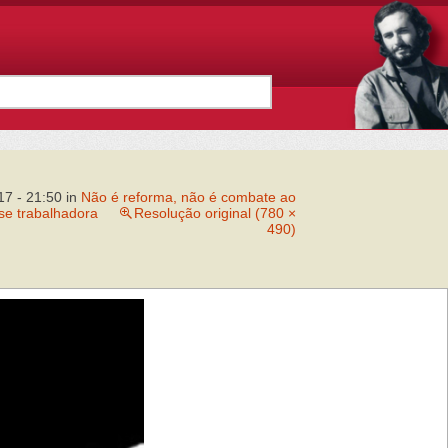
17 - 21:50
in
Não é reforma, não é combate ao
se trabalhadora
Resolução original (780 ×
490)