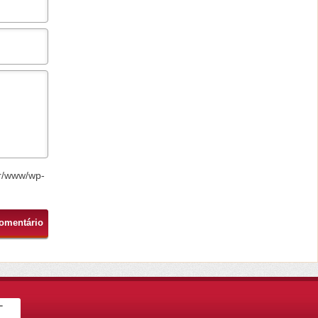
r/www/wp-
-