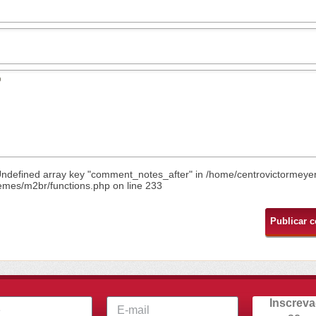
Undefined array key "comment_notes_after" in
/home/centrovictormeye
emes/m2br/functions.php
on line
233
Inscreva