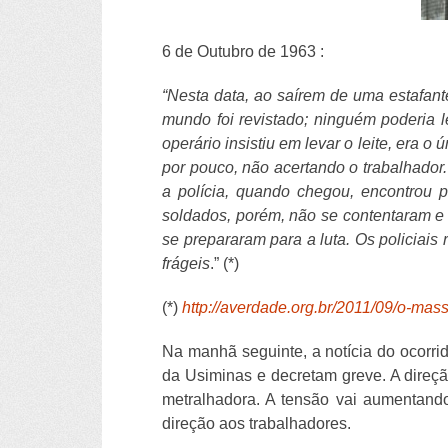
6 de Outubro de 1963 :
“Nesta data, ao saírem de uma estafant
mundo foi revistado; ninguém poderia l
operário insistiu em levar o leite, era o 
por pouco, não acertando o trabalhador.
a polícia, quando chegou, encontrou 
soldados, porém, não se contentaram e 
se prepararam para a luta. Os policiais
frágeis
.” (*)
(*)
http://averdade.org.br/2011/09/o-mas
Na manhã seguinte, a notícia do ocorri
da Usiminas e decretam greve. A direç
metralhadora. A tensão vai aumentand
direção aos trabalhadores.