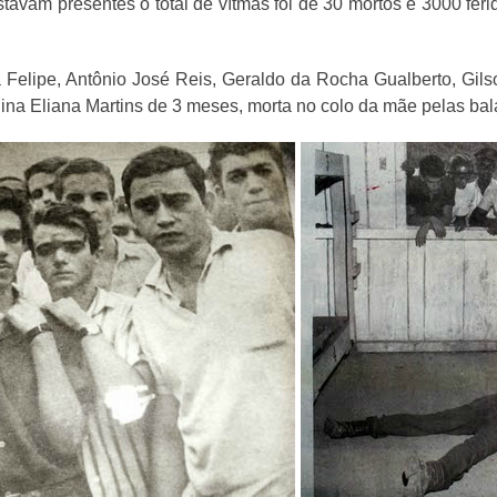
tavam presentes o total de vítmas foi de 30 mortos e 3000 feri
a Felipe, Antônio José Reis, Geraldo da Rocha Gualberto, Gil
a Eliana Martins de 3 meses, morta no colo da mãe pelas bal