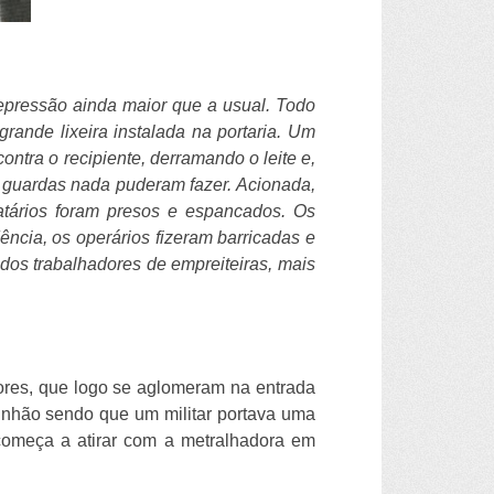
repressão ainda maior que a usual. Todo
rande lixeira instalada na portaria. Um
 contra o recipiente, derramando o leite e,
os guardas nada puderam fazer. Acionada,
atários foram presos e espancados. Os
ncia, os operários fizeram barricadas e
 dos trabalhadores de empreiteiras, mais
dores, que logo se aglomeram na entrada
inhão sendo que um militar portava uma
começa a atirar com a metralhadora em