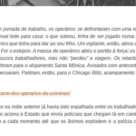
e jornada de trabalho, os operários se defrontaram com uma 
evar leite para casa; o que sobrou, tinha de ser jogado numa g
único que tinha para dar ao seu filho. Um vigilante, então, atirou
 Foi o estopim. A massa de operários abriu o portão à força; 
poucos trabalhadores, mas não “perdeu” a viagem. Os retard
foram para o alojamento Santa Mônica. Avisados com antecedê
 recuaram. Partiram, então, para o Chicago Blitz, acampamento
sacre-dos-operarios-da-usiminas/
do na noite anterior já havia sido espalhada entre os trabalha
ão aciona o Estado que envia policiais que chegam lá em cam
o a cada momento até que os ânimos explodem e a polícia 