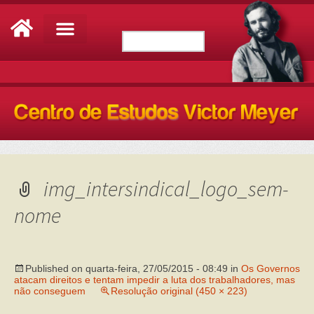
img_intersindical_logo_sem-
nome
Published on
quarta-feira, 27/05/2015 - 08:49
in
Os Governos
atacam direitos e tentam impedir a luta dos trabalhadores, mas
não conseguem
Resolução original (450 × 223)