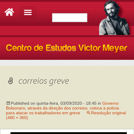
correios greve
Published on
quinta-feira, 03/09/2020 - 18:45
in
Governo
Bolsonaro, através da direção dos correios, coloca a polícia
para atacar os trabalhadores em greve
Resolução original
(480 × 360)