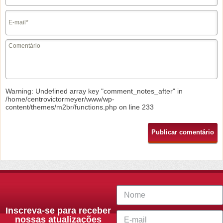
Warning
: Undefined array key "comment_notes_after" in
/home/centrovictormeyer/www/wp-
content/themes/m2br/functions.php
on line
233
Inscreva-se para receber
nossas atualizações