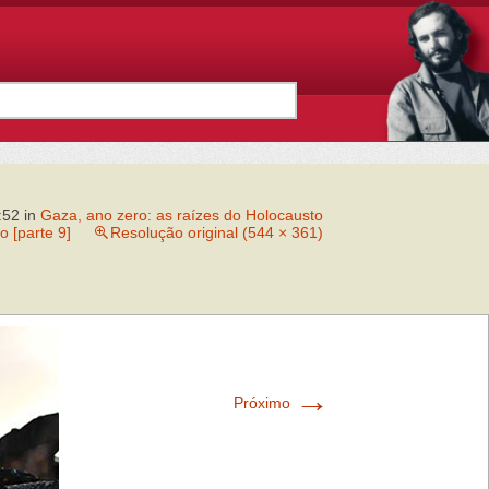
:52
in
Gaza, ano zero: as raízes do Holocausto
o [parte 9]
Resolução original (544 × 361)
→
Próximo