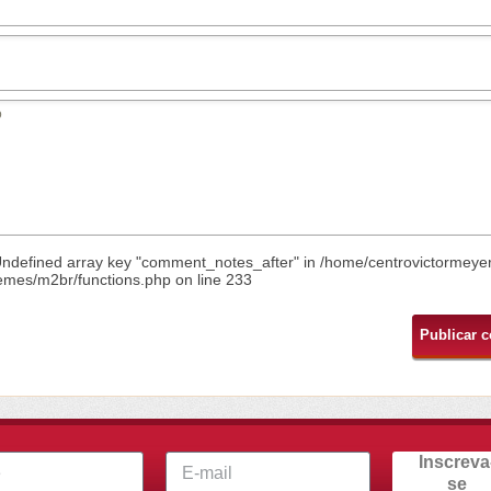
Undefined array key "comment_notes_after" in
/home/centrovictormeye
emes/m2br/functions.php
on line
233
Inscreva
se