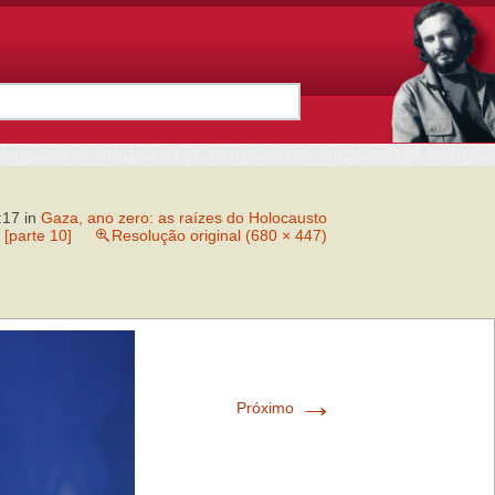
:17
in
Gaza, ano zero: as raízes do Holocausto
 [parte 10]
Resolução original (680 × 447)
→
Próximo