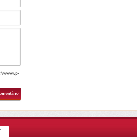
r/www/wp-
-