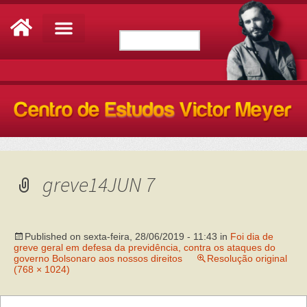
greve14JUN 7
Published on
sexta-feira, 28/06/2019 - 11:43
in
Foi dia de
greve geral em defesa da previdência, contra os ataques do
governo Bolsonaro aos nossos direitos
Resolução original
(768 × 1024)