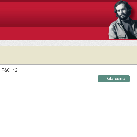
 F&C_42
Data:
quinta-
feira,
17/08/2023 -
10:18