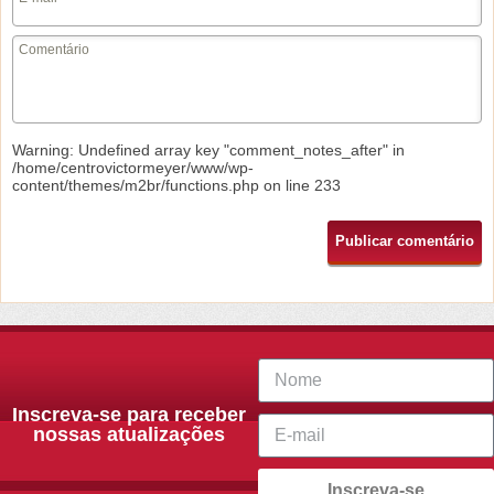
Warning
: Undefined array key "comment_notes_after" in
/home/centrovictormeyer/www/wp-
content/themes/m2br/functions.php
on line
233
Inscreva-se para receber
nossas atualizações
Inscreva-se