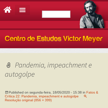
Pandemia, impeachment e
autogolpe
Published on
segunda-feira, 18/05/2020 - 15:38
in
Fatos &
Crítica 22: Pandemia, impeachment e autogolpe
Resolução original (856 × 399)