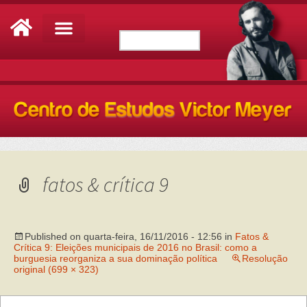
fatos & crítica 9
Published on
quarta-feira, 16/11/2016 - 12:56
in
Fatos &
Crítica 9: Eleições municipais de 2016 no Brasil: como a
burguesia reorganiza a sua dominação política
Resolução
original (699 × 323)