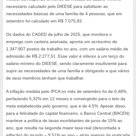
necessário calculado pelo DIEESE para satisfazer as
necessidades básicas de uma família de 4 pessoas, que em
setembro foi calculado em R$ 7.075,83.
Os dados do CAGED de julho de 2025, que monitora o
emprego com carteira assinada, aponta um acréscimo de
1.347.807 postos de trabalho no ano, com um salário médio de
admissão de R$ 2.277,51. Esse valor é inferior a um terço do
salário-mínimo do DIEESE, sendo claramente insuficiente para
suprir as necessidades de uma família e obrigando a que vários
de seus membros tenham que trabalhar.
A inflação medida pelo IPCA no mês de setembro foi de 0,48%,
perfazendo 5,32% em 12 meses e convergindo para o teto da
meta estabelecida pelo governo, que é de 4,5%. Apesar disso,
para a felicidade do capital financeiro, o Banco Central (BACEN)
manteve a política de taxas exorbitantes de juros de 15% ao
ano, que resulta na segunda maior taxa real (descontada a
inflação) do mundo – 9,51% ao ano – atrás apenas da praticada