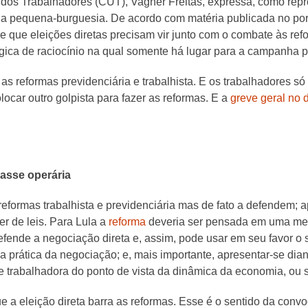
dos Trabalhadores (CUT), Vagner Freitas, expressa, como repres
da pequena-burguesia. De acordo com matéria publicada no porta
que eleições diretas precisam vir junto com o combate às refo
gica de raciocínio na qual somente há lugar para a campanha pe
r as reformas previdenciária e trabalhista. E os trabalhadores só
olocar outro golpista para fazer as reformas. E a
greve geral no 
asse operária
 reformas trabalhista e previdenciária mas de fato a defendem
r de leis. Para Lula a
reforma
deveria ser pensada em uma me
efende a negociação direta e, assim, pode usar em seu favor o
na prática da negociação; e, mais importante, apresentar-se dia
se trabalhadora do ponto de vista da dinâmica da economia, ou 
e a eleição direta barra as reformas. Esse é o sentido da conv