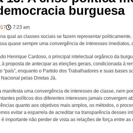
 democracia burguesa
017
7:23 am
 na qual as classes sociais se fazem representar politicamente
essa quase sempre uma convergência de interesses imediatos, d
o Henrique Cardoso, o principal intelectual orgânico da burgue
 à proposta de antecipar as eleições gerais, condicionada à re
 “país”, enquanto o Partido dos Trabalhadores e suas bases s
Nacional pelas Diretas Já.
 manifesta uma convergência de interesses de classe, nem por i
tantes políticos dos diferentes interesses jamais convergem a
ncias quanto aos objetivos mais amplos, os métodos, o process
mos evitar a esparrela de acreditar na transparência desses int
o é importante não perder de vista as relações de força entre as