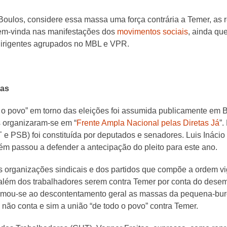
oulos, considere essa massa uma força contrária a Temer, as 
 bem-vinda nas manifestações dos
movimentos sociais
, ainda qu
dirigentes agrupados no MBL e VPR.
tas
 o povo” em torno das eleições foi assumida publicamente em Br
as organizaram-se em “
Frente Ampla Nacional pelas Diretas Já
”.
 PSB) foi constituída por deputados e senadores. Luis Inácio L
ém passou a defender a antecipação do pleito para este ano.
organizações sindicais e dos partidos que compõe a ordem vig
lém dos trabalhadores serem contra Temer por conta do desemp
omou-se ao descontentamento geral as massas da pequena-burg
” não conta e sim a união “de todo o povo” contra Temer.