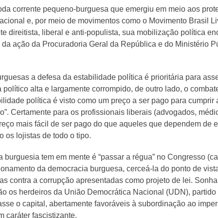
moda corrente pequeno-burguesa que emergiu em meio aos prote
nacional e, por meio de movimentos como o Movimento Brasil L
direitista, liberal e anti-populista, sua mobilização política 
 da ação da Procuradoria Geral da República e do Ministério P
rguesas a defesa da estabilidade política é prioritária para as
 político alta e largamente corrompido, de outro lado, o combate
idade política é visto como um preço a ser pago para cumprir a 
o”. Certamente para os profissionais liberais (advogados, méd
reço mais fácil de ser pago do que aqueles que dependem de
os lojistas de todo o tipo.
ena burguesia tem em mente é “passar a régua” no Congresso (
ncionamento da democracia burguesa, cerceá-la do ponto de vista
as contra a corrupção apresentadas como projeto de lei. Sonha
o os herdeiros da União Democrática Nacional (UDN), partido po
asse o capital, abertamente favoráveis à subordinação ao imper
 caráter fascistizante.