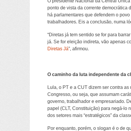
O presidente Nacional da Central Única 
ponto de vista da corrente democrática 
há parlamentares que defendem o povo e 
trabalhadores. Eis a conclusão, numa ló
“Diretas já tem sentido se for para barra
já. Se for eleição indireta, vão apenas c
Diretas Já
”, afirmou.
O caminho da luta independente da cl
Lula, o PT e a CUT dizem ser contra as
Congresso, ou seja, que assumam caráte
governo, trabalhador e empresariado. D
papel (CLT, Constituição) para negá-lo 
dos setores mais “estratégicos” da clas
Por enquanto, porém, o slogan é o de qu