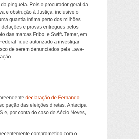
a pinguela. Pois o procurador-geral da
 e obstrução à Justiça, inclusive o
uma quantia ínfima perto dos milhões
m delações e provas entregues pelos
 das marcas Friboi e Swift. Temer, em
ederal fique autorizado a investigar
risco de serem denunciados pela Lava-
gação.
urpreendente
declaração de Fernando
ecipação das eleições diretas. Antecipa
 e, por conta do caso de Aécio Neves,
té recentemente comprometido com o