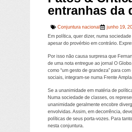
entranhas da
Conjuntura nacional
junho 19, 2
Em política, quer dizer, numa sociedade
apesar do provérbio em contrário. Expr
Por isso não causa surpresa que Fernand
de uma nota entregue ao jornal O Globo,
como “um gesto de grandeza” para com o
sociais, integram-se numa Frente Ampla 
Se a unanimidade em matéria de política
Numa sociedade de classes, os represen
unanimidade geralmente encobre divergê
envolvidas. Assim, em decorrência, deve
políticas de seus porta-vozes. Para tant
nesta conjuntura.