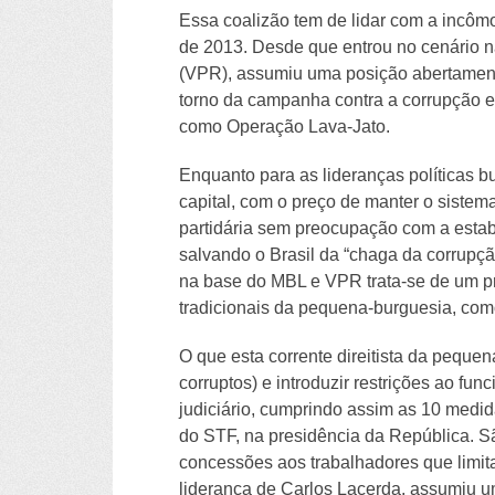
Essa coalizão tem de lidar com a incô
de 2013. Desde que entrou no cenário 
(VPR), assumiu uma posição abertamente 
torno da campanha contra a corrupção e
como Operação Lava-Jato.
Enquanto para as lideranças políticas bu
capital, com o preço de manter o sistema
partidária sem preocupação com a estabil
salvando o Brasil da “chaga da corrupçã
na base do MBL e VPR trata-se de um p
tradicionais da pequena-burguesia, como 
O que esta corrente direitista da pequ
corruptos) e introduzir restrições ao fu
judiciário, cumprindo assim as 10 medid
do STF, na presidência da República. Sã
concessões aos trabalhadores que limit
liderança de Carlos Lacerda, assumiu um