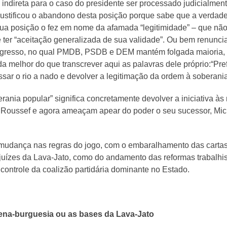
 indireta para o caso do presidente ser processado judicialment
 justificou o abandono desta posição porque sabe que a verdade
sua posição o fez em nome da afamada “legitimidade” – que não 
ter “aceitação generalizada de sua validade”. Ou bem renuncia
ongresso, no qual PMDB, PSDB e DEM mantém folgada maioria, o
a melhor do que transcrever aqui as palavras dele próprio:“Pref
sar o rio a nado e devolver a legitimação da ordem à soberania 
erania popular” significa concretamente devolver a iniciativa 
 Roussef e agora ameaçam apear do poder o seu sucessor, Mich
ma mudança nas regras do jogo, com o embaralhamento das cartas
 e juízes da Lava-Jato, como do andamento das reformas trabalhi
controle da coalizão partidária dominante no Estado.
quena-burguesia ou as bases da Lava-Jato