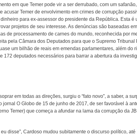
nto em que Temer pode vir a ser derrubado, com um safanão, d
e acusar Temer de envolvimento em crimes de corrupção passiva
 dinheiro para ex-assessor do presidente da República. Esta é 
provar projetos de seu interesse. As denúncias são baseadas e
s de processamento de carnes do mundo, reconhecida por meio
ceita pela Câmara dos Deputados para que o Supremo Tribunal F
quase um bilhão de reais em emendas parlamentares, além do 
 de 172 deputados necessários para barrar a abertura da investi
oprar em todas as direções, surgiu o “fato novo”, a saber, a s
o jornal O Globo de 15 de junho de 2017, de ser favorável à ant
erno Temer) que começa a afundar na lama da corrupção da JBS
eu disse”, Cardoso mudou subitamente o discurso político, a