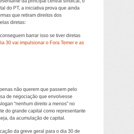
entante da principal central sindical, o
l do PT, a iniciativa prova que ainda
rmas que retiram direitos dos
las diretas:
 conseguem barrar isso se tiver diretas
dia 30 vai impulsionar o Fora Temer e as
; apenas não querem que passem pelo
sa de negociação que envolvesse
 slogan “nenhum direito a menos” no
nte do grande capital como representante
seja, da acumulação de capital.
ocação da greve geral para o dia 30 de