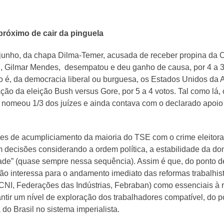
próximo de cair da pinguela
 junho, da chapa Dilma-Temer, acusada de receber propina da O
ral, Gilmar Mendes, desempatou e deu ganho de causa, por 4 a 3
sto é, da democracia liberal ou burguesa, os Estados Unidos d
ção da eleição Bush versus Gore, por 5 a 4 votos. Tal como lá, o
nomeou 1/3 dos juízes e ainda contava com o declarado apoio d
ções de acumpliciamento da maioria do TSE com o crime eleitor
 decisões considerando a ordem política, a estabilidade da do
dade” (quase sempre nessa sequência). Assim é que, do ponto de 
ão interessa para o andamento imediato das reformas trabalhist
(CNI, Federações das Indústrias, Febraban) como essenciais à
tir um nível de exploração dos trabalhadores compatível, do pon
do Brasil no sistema imperialista.