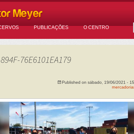
CERVOS
PUBLICAÇÕES
O CENTRO
-894F-76E6101EA179
Published on
sábado, 19/06/2021 - 1
mercadorias