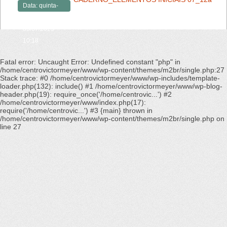
Data:
quinta-
feira,
03/07/2025 -
10:18
Fatal error
: Uncaught Error: Undefined constant "php" in
/home/centrovictormeyer/www/wp-content/themes/m2br/single.php:27
Stack trace: #0 /home/centrovictormeyer/www/wp-includes/template-
loader.php(132): include() #1 /home/centrovictormeyer/www/wp-blog-
header.php(19): require_once('/home/centrovic...') #2
/home/centrovictormeyer/www/index.php(17):
require('/home/centrovic...') #3 {main} thrown in
/home/centrovictormeyer/www/wp-content/themes/m2br/single.php
on
line
27