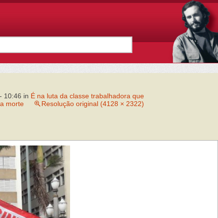
- 10:46
in
É na luta da classe trabalhadora que
da morte
Resolução original (4128 × 2322)