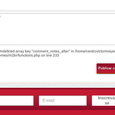
Undefined array key "comment_notes_after" in
/home/centrovictormeye
emes/m2br/functions.php
on line
233
Inscreva
se