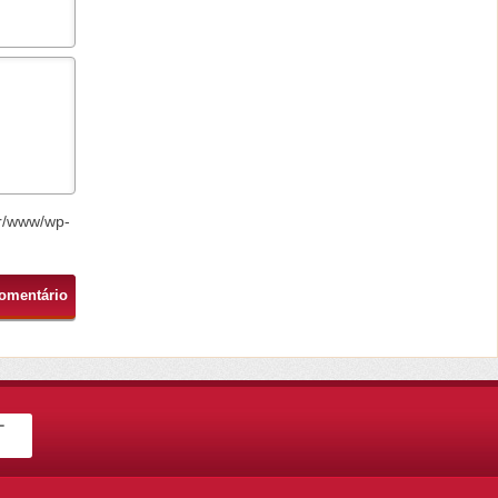
r/www/wp-
-