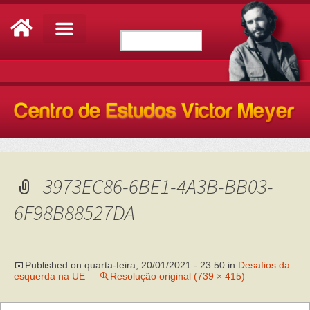
3973EC86-6BE1-4A3B-BB03-
6F98B88527DA
Published on
quarta-feira, 20/01/2021 - 23:50
in
Desafios da
esquerda na UE
Resolução original (739 × 415)