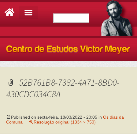
52B761B8-7382-4A71-8BD0-
430CDC034C8A
Published on
sexta-feira, 18/03/2022 - 20:05
in
Os dias da
Comuna
Resolução original (1334 × 750)