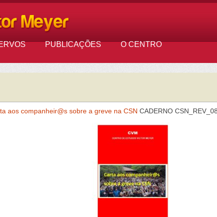
ERVOS
PUBLICAÇÕES
O CENTRO
ta aos companheir@s sobre a greve na CSN
CADERNO CSN_REV_08