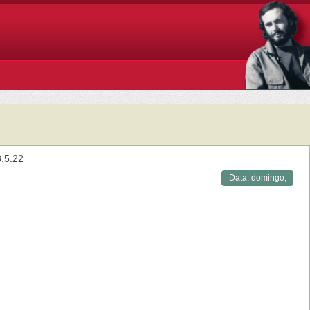
.5.22
Data:
domingo,
08/05/2022 -
11:50