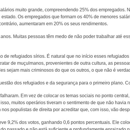
salários muito grande, compreendendo 25% dos empregados. N
 do estado. Os empregados que formam os 40% de menores salá
 contrário, aumentaram em 20% os seus rendimentos.
 anos. Muitas pessoas têm medo de não poder trabalhar até essa
e refugiados sírios. É natural que no início esses refugiados
e tratar de muçulmanos, provenientes de outra cultura, as pess
es sejam mais criminosos do que os outros, o que não é verda
uestão dos refugiados e da segurança para o primeiro plano. Com
alharam. Em vez de colocar os temas sociais no ponto central,
or isso, muitos operários tiveram o sentimento de que não havi
 nos populistas de direita por acreditar que, com isso, vão des
eve 9,2% dos votos, ganhando 0,6 pontos percentuais. Ele colo
 do passado e não está suficiente e profundamente enraizado n