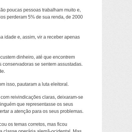
ão poucas pessoas trabalham muito e,
rios perderam 5% de sua renda, de 2000
 idade e, assim, vir a receber apenas
 custem dinheiro, até que encontrem
oas conservadoras se sentem assustadas.
de.
 isso, pautaram a luta eleitoral.
 com reivindicações claras, deixaram-se
a ninguém que representasse os seus
pertar a atenção para os seus problemas.
cou os temas corretos, mas ficou
a classe operária alemã-ocidental. Mas