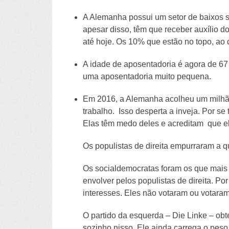
A Alemanha possui um setor de baixos 
apesar disso, têm que receber auxílio
até hoje. Os 10% que estão no topo, ao
A idade de aposentadoria é agora de 67
uma aposentadoria muito pequena.
Em 2016, a Alemanha acolheu um milhão d
trabalho. Isso desperta a inveja. Por s
Elas têm medo deles e acreditam que el
Os populistas de direita empurraram a q
Os socialdemocratas foram os que mais f
envolver pelos populistas de direita. P
interesses. Eles não votaram ou votaram
O partido da esquerda – Die Linke – obt
sozinho nisso. Ele ainda carrega o peso