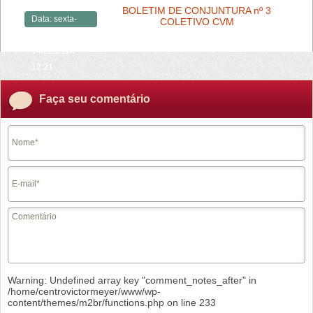
BOLETIM DE CONJUNTURA nº 3
Data:
sexta-
COLETIVO CVM
feira,
14/02/2014 -
12:21
Faça seu comentário
Warning
: Undefined array key "comment_notes_after" in
/home/centrovictormeyer/www/wp-
content/themes/m2br/functions.php
on line
233