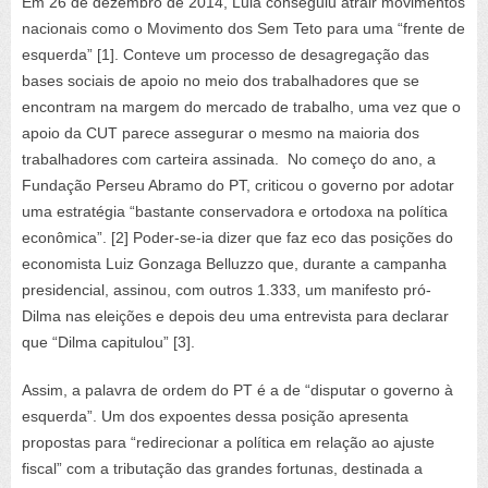
Em 26 de dezembro de 2014, Lula conseguiu atrair movimentos
nacionais como o Movimento dos Sem Teto para uma “frente de
esquerda” [1]. Conteve um processo de desagregação das
bases sociais de apoio no meio dos trabalhadores que se
encontram na margem do mercado de trabalho, uma vez que o
apoio da CUT parece assegurar o mesmo na maioria dos
trabalhadores com carteira assinada. No começo do ano, a
Fundação Perseu Abramo do PT, criticou o governo por adotar
uma estratégia “bastante conservadora e ortodoxa na política
econômica”. [2] Poder-se-ia dizer que faz eco das posições do
economista Luiz Gonzaga Belluzzo que, durante a campanha
presidencial, assinou, com outros 1.333, um manifesto pró-
Dilma nas eleições e depois deu uma entrevista para declarar
que “Dilma capitulou” [3].
Assim, a palavra de ordem do PT é a de “disputar o governo à
esquerda”. Um dos expoentes dessa posição apresenta
propostas para “redirecionar a política em relação ao ajuste
fiscal” com a tributação das grandes fortunas, destinada a