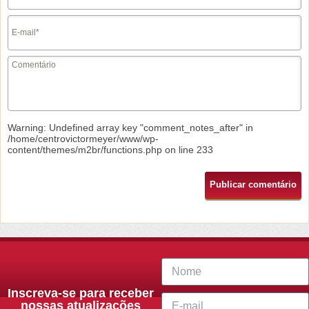
Warning
: Undefined array key "comment_notes_after" in
/home/centrovictormeyer/www/wp-
content/themes/m2br/functions.php
on line
233
Inscreva-se para receber
nossas atualizações