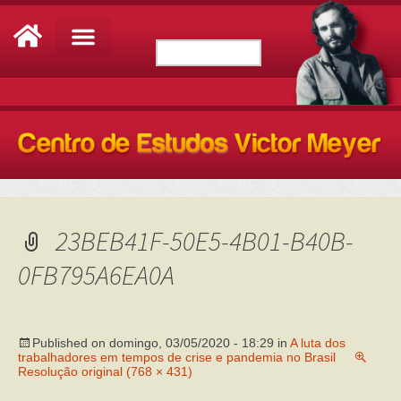
23BEB41F-50E5-4B01-B40B-
0FB795A6EA0A
Published on
domingo, 03/05/2020 - 18:29
in
A luta dos
trabalhadores em tempos de crise e pandemia no Brasil
Resolução original (768 × 431)