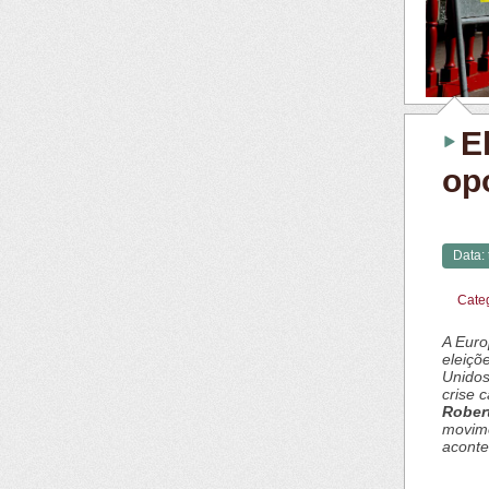
E
op
Data:
Cate
A Euro
eleiçõ
Unidos
crise 
Rober
movime
aconte