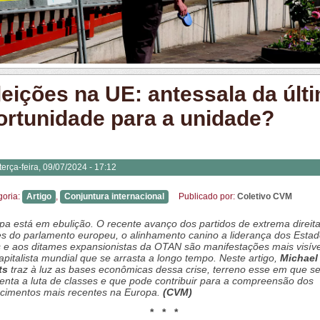
leições na UE: antessala da últ
ortunidade para a unidade?
terça-feira, 09/07/2024 - 17:12
goria:
Artigo
,
Conjuntura internacional
Publicado por:
Coletivo CVM
pa está em ebulição. O recente avanço dos partidos de extrema direit
es do parlamento europeu, o alinhamento canino a liderança dos Esta
 e aos ditames expansionistas da OTAN são manifestações mais visíve
capitalista mundial que se arrasta a longo tempo. Neste artigo,
Michael
ts
traz à luz as bases econômicas dessa crise, terreno esse em que s
nta a luta de classes e que pode contribuir para a compreensão dos
cimentos mais recentes na Europa.
(CVM)
* * *