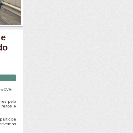
 e
do
ivo CVM
res pelo
reitos e
participa
estivemos