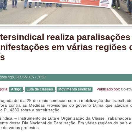
ntersindical realiza paralisações
nifestações em várias regiões 
ís
domingo, 31/05/2015 - 11:50
goria:
Artigo
,
Luta de classes
,
Movimento sindical
Publicado por:
Colet
ugada do dia 29 de maio começou com a mobilização dos trabalhado
fora contra as Medidas Provisórias do governo Dilma que atacam di
 o PL 4330 sobre a terceirização.
rsindical – Instrumento de Luta e Organização da Classe Trabalhadora 
ente desse Dia Nacional de Paralisação. Em várias regiões do país 
e de vários protestos.