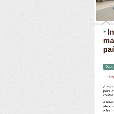
I
ma
pa
Data:
Cate
A madr
país a
contra
A Inte
ativam
a frent