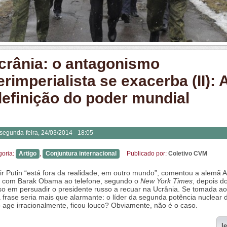
crânia: o antagonismo
erimperialista se exacerba (II): 
definição do poder mundial
segunda-feira, 24/03/2014 - 18:05
goria:
Artigo
,
Conjuntura internacional
Publicado por:
Coletivo CVM
ir Putin “está fora da realidade, em outro mundo”, comentou a alemã 
 com Barak Obama ao telefone, segundo o
New York Times
, depois d
so em persuadir o presidente russo a recuar na Ucrânia. Se tomada a
 a frase seria mais que alarmante: o líder da segunda potência nuclear 
age irracionalmente, ficou louco? Obviamente, não é o caso.
l