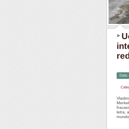
U
int
re
Data:
Cate
Vladim
Merkel
fracas
letra,
mundo 