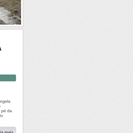
A
Angela
o
o pé da
do
eia mais