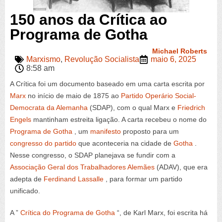
150 anos da Crítica ao
Programa de Gotha
Michael Roberts
Marxismo
,
Revolução Socialista
maio 6, 2025
8:58 am
A Crítica foi um documento baseado em uma carta escrita por
Marx
no início de maio de 1875 ao
Partido Operário Social-
Democrata da Alemanha
(SDAP), com o qual Marx e
Friedrich
Engels
mantinham estreita ligação. A carta recebeu o nome do
Programa de Gotha
, um
manifesto
proposto para um
congresso do partido
que aconteceria na cidade de
Gotha
.
Nesse congresso, o SDAP planejava se fundir com a
Associação Geral dos Trabalhadores Alemães
(ADAV), que era
adepta de
Ferdinand Lassalle
, para formar um partido
unificado.
A ”
Crítica do Programa de Gotha
“, de Karl Marx, foi escrita há