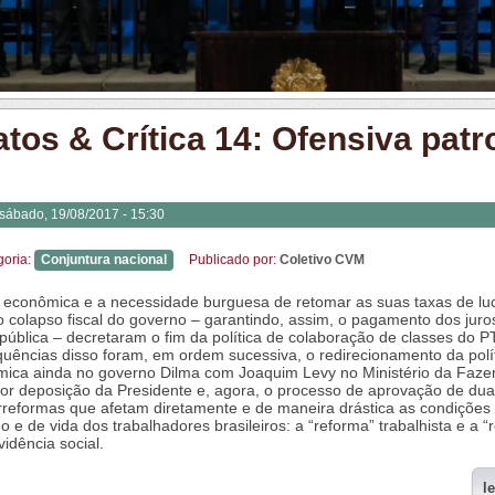
atos & Crítica 14: Ofensiva patr
sábado, 19/08/2017 - 15:30
goria:
Conjuntura nacional
Publicado por:
Coletivo CVM
e econômica e a necessidade burguesa de retomar as suas taxas de lu
 o colapso fiscal do governo – garantindo, assim, o pagamento dos juro
 pública – decretaram o fim da política de colaboração de classes do P
uências disso foram, em ordem sucessiva, o redirecionamento da polí
ica ainda no governo Dilma com Joaquim Levy no Ministério da Faze
ior deposição da Presidente e, agora, o processo de aprovação de du
rreformas que afetam diretamente e de maneira drástica as condições
ho e de vida dos trabalhadores brasileiros: a “reforma” trabalhista e a “
vidência social.
l