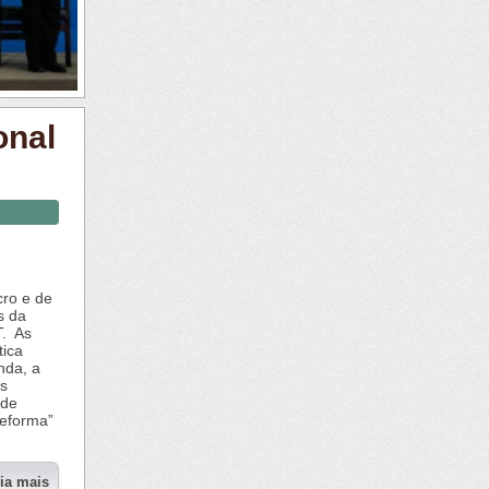
onal
cro e de
s da
T. As
tica
nda, a
as
 de
reforma”
eia mais