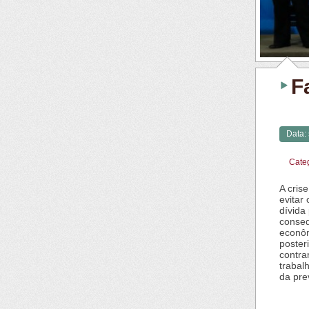
F
Data:
Cate
A cris
evitar
dívida
conseq
econôm
poster
contra
trabal
da pre