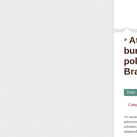
A
bu
po
Bra
Data:
Cate
As recent
anteriorm
estrutura
independ