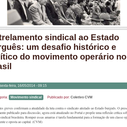
trelamento sindical ao Estado
rguês: um desafio histórico e
lítico do movimento operário no
sil
sexta-feira, 16/05/2014 - 09:15
goria:
Movimento sindical
Publicado por:
Coletivo CVM
es greves confirmam a atualidade da luta contra o sindicato atrelado ao Estado burguês. O pres
ente publicado para discussão, agora está atualizado no Portal e propõe uma reflexão crítica so
 sindical brasileira. Romper essas amarras é tarefa fundamental para a formação de um classe op
ente e oposta ao capital. (CVM)