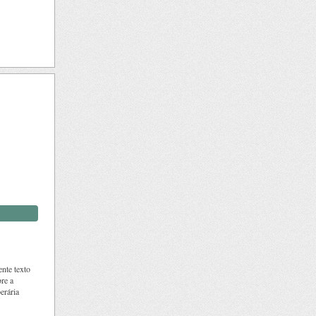
ente texto
bre a
erária