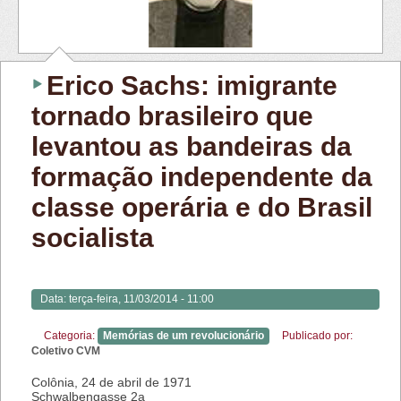
Erico Sachs: imigrante
tornado brasileiro que
levantou as bandeiras da
formação independente da
classe operária e do Brasil
socialista
Data:
terça-feira, 11/03/2014 - 11:00
Categoria:
Memórias de um revolucionário
Publicado por:
Coletivo CVM
Colônia, 24 de abril de 1971
Schwalbengasse 2a