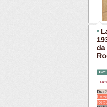
L
19
da
Ro
Data:
Cate
Dia
Loca
Repú