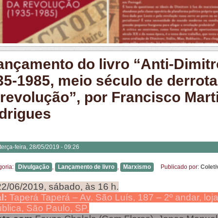
ançamento do livro “Anti-Dimitr
35-1985, meio século de derrot
 revolução”, por Francisco Mart
drigues
terça-feira, 28/05/2019 - 09:26
goria:
Divulgação
,
Lançamento de livro
,
Marxismo
Publicado por:
Colet
22/06/2019, sábado, às 16 h.
l:
Taperá Taperá – Av. São Luís, 187 – 2º andar, loj
blica, São Paulo, SP.