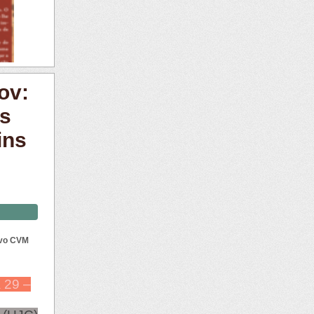
ov:
as
ins
ivo CVM
a 29 –