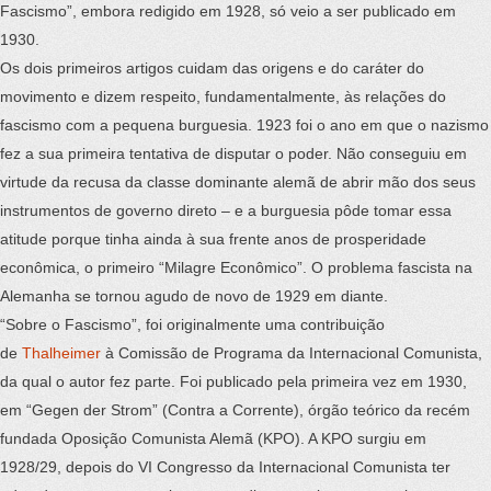
Fascismo”, embora redigido em 1928, só veio a ser publicado em
1930.
Os dois primeiros artigos cuidam das origens e do caráter do
movimento e dizem respeito, fundamentalmente, às relações do
fascismo com a pequena burguesia. 1923 foi o ano em que o nazismo
fez a sua primeira tentativa de disputar o poder. Não conseguiu em
virtude da recusa da classe dominante alemã de abrir mão dos seus
instrumentos de governo direto – e a burguesia pôde tomar essa
atitude porque tinha ainda à sua frente anos de prosperidade
econômica, o primeiro “Milagre Econômico”. O problema fascista na
Alemanha se tornou agudo de novo de 1929 em diante.
“Sobre o Fascismo”, foi originalmente uma contribuição
de
Thalheimer
à Comissão de Programa da Internacional Comunista,
da qual o autor fez parte. Foi publicado pela primeira vez em 1930,
em “Gegen der Strom” (Contra a Corrente), órgão teórico da recém
fundada Oposição Comunista Alemã (KPO). A KPO surgiu em
1928/29, depois do VI Congresso da Internacional Comunista ter