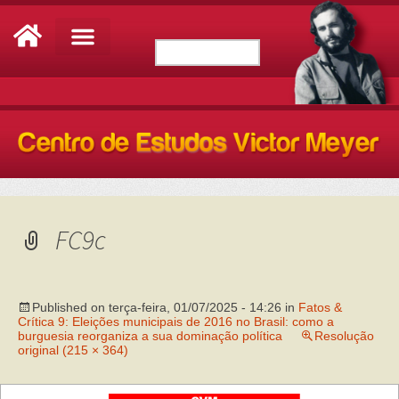
FC9c
Published on
terça-feira, 01/07/2025 - 14:26
in
Fatos &
Crítica 9: Eleições municipais de 2016 no Brasil: como a
burguesia reorganiza a sua dominação política
Resolução
original (215 × 364)