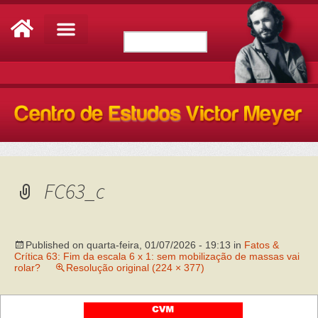
FC63_c
Published on
quarta-feira, 01/07/2026 - 19:13
in
Fatos &
Crítica 63: Fim da escala 6 x 1: sem mobilização de massas vai
rolar?
Resolução original (224 × 377)