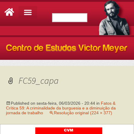
FC59_capa
Published on
sexta-feira, 06/03/2026 - 20:44
in
Fatos &
Crítica 59: A criminalidade da burguesia e a diminuição da
jornada de trabalho
Resolução original (224 × 377)