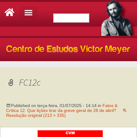
FC12c
Published on
terça-feira, 01/07/2025 - 14:14
in
Fatos &
Crítica 12: Que lições tirar da greve geral de 28 de abril?
Resolução original (213 × 335)