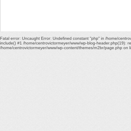
Fatal error
: Uncaught Error: Undefined constant "php" in /home/cent
include() #1 /home/centrovictormeyer/www/wp-blog-header.php(19): requ
/home/centrovictormeyer/www/wp-content/themes/m2br/page.php
on l