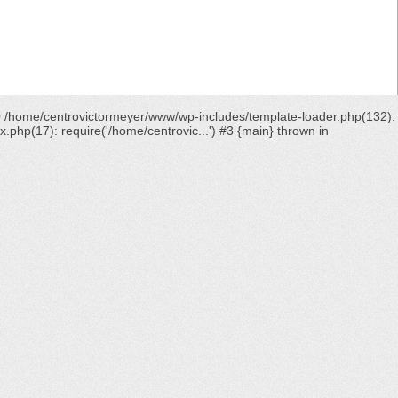
0 /home/centrovictormeyer/www/wp-includes/template-loader.php(132):
hp(17): require('/home/centrovic...') #3 {main} thrown in