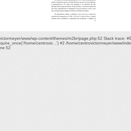
rovictormeyer/www/wp-content/themes/m2br/page.php:52 Stack trace: #
ire_once('/home/centrovic...') #2 /home/centrovictormeyer/www/index.p
ine
52