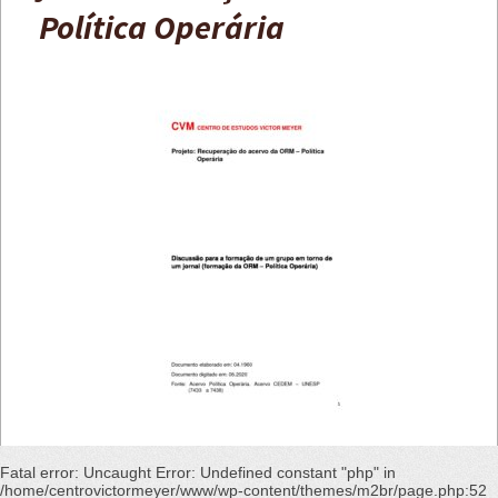
Política Operária
Fatal error
: Uncaught Error: Undefined constant "php" in
/home/centrovictormeyer/www/wp-content/themes/m2br/page.php:52