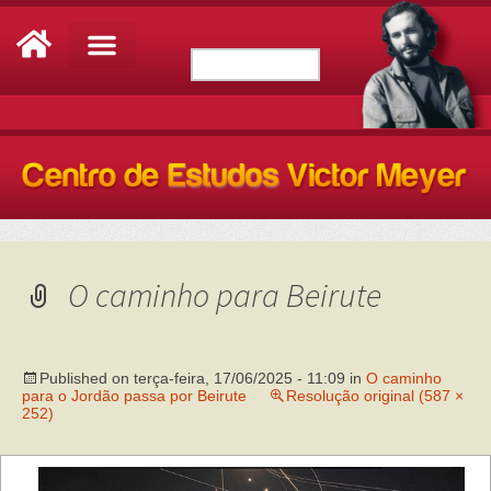
O caminho para Beirute
Published on
terça-feira, 17/06/2025 - 11:09
in
O caminho
para o Jordão passa por Beirute
Resolução original (587 ×
252)